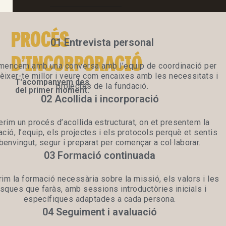
PROCÉS
01 Entrevista personal
D’INCORPORACIÓ
mencem amb una conversa amb l’equip de coordinació per
èixer-te millor i veure com encaixes amb les necessitats i
T'acompanyem des
projectes de la fundació.
del primer moment.
02 Acollida i incorporació
erim un procés d’acollida estructurat, on et presentem la
ació, l’equip, els projectes i els protocols perquè et sentis
benvingut, segur i preparat per començar a col·laborar.
03 Formació continuada
rim la formació necessària sobre la missió, els valors i les
asques que faràs, amb sessions introductòries inicials i
específiques adaptades a cada persona.
04 Seguiment i avaluació