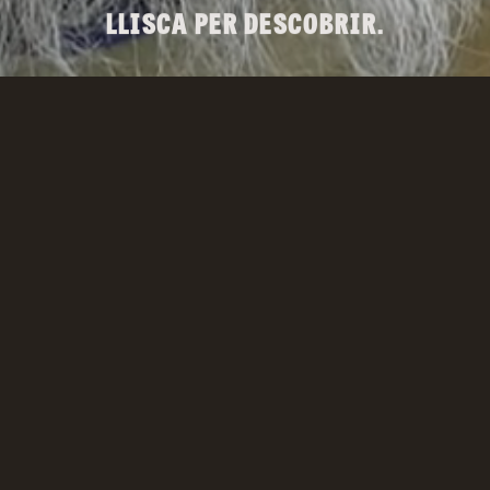
LLISCA PER DESCOBRIR.
PREMIS FUNDACIÓ
DINGONATURA
Vínculos que dan vida
1A EDICIÓ
8 OCT. 2026
Descobreix-los