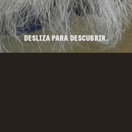
DESLIZA PARA DESCUBRIR.
PREMIOS FUNDACIÓN
DINGONATURA
Vínculos que dan vida
1ª EDICIÓN
8 OCT. 2026
Descúbrelos